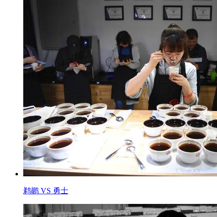
鹈鹕 VS 勇士