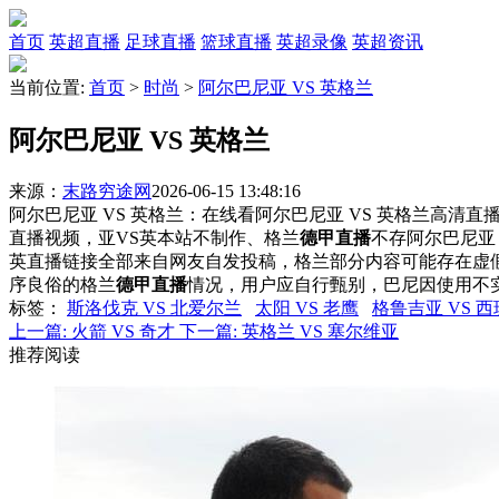
首页
英超直播
足球直播
篮球直播
英超录像
英超资讯
当前位置:
首页
>
时尚
>
阿尔巴尼亚 VS 英格兰
阿尔巴尼亚 VS 英格兰
来源：
末路穷途网
2026-06-15 13:48:16
阿尔巴尼亚 VS 英格兰：在线看阿尔巴尼亚 VS 英格兰高清直播
直播视频，亚VS英本站不制作、格兰
德甲直播
不存阿尔巴尼亚
英直播链接全部来自网友自发投稿，格兰部分内容可能存在虚
序良俗的格兰
德甲直播
情况，用户应自行甄别，巴尼因使用不
标签
：
斯洛伐克 VS 北爱尔兰
太阳 VS 老鹰
格鲁吉亚 VS 
上一篇:
火箭 VS 奇才
下一篇:
英格兰 VS 塞尔维亚
推荐阅读