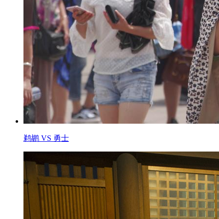
鹈鹕 VS 勇士