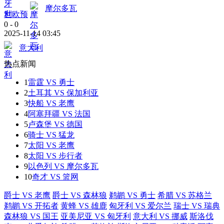
摩尔多瓦
世欧预
0
-
0
2025-11-14 03:45
意大利
热点新闻
1
雷霆 VS 勇士
2
土耳其 VS 保加利亚
3
快船 VS 老鹰
4
阿塞拜疆 VS 法国
5
卢森堡 VS 德国
6
骑士 VS 猛龙
7
太阳 VS 老鹰
8
太阳 VS 步行者
9
以色列 VS 摩尔多瓦
10
奇才 VS 篮网
爵士 VS 老鹰
爵士 VS 森林狼
鹈鹕 VS 勇士
希腊 VS 苏格兰
鹈鹕 VS 开拓者
黄蜂 VS 雄鹿
匈牙利 VS 爱尔兰
瑞士 VS 瑞典
森林狼 VS 国王
亚美尼亚 VS 匈牙利
意大利 VS 挪威
斯洛伐