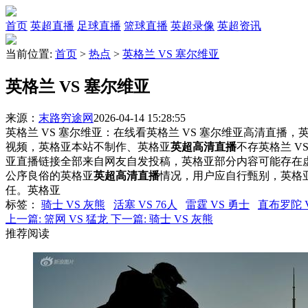
首页
英超直播
足球直播
篮球直播
英超录像
英超资讯
当前位置:
首页
>
热点
>
英格兰 VS 塞尔维亚
英格兰 VS 塞尔维亚
来源：
末路穷途网
2026-04-14 15:28:55
英格兰 VS 塞尔维亚：在线看英格兰 VS 塞尔维亚高清直播，英
视频，英格亚本站不制作、英格亚
英超高清直播
不存英格兰 
亚直播链接全部来自网友自发投稿，英格亚部分内容可能存在
公序良俗的英格亚
英超高清直播
情况，用户应自行甄别，英格
任。英格亚
标签
：
骑士 VS 灰熊
活塞 VS 76人
雷霆 VS 勇士
直布罗陀 
上一篇:
篮网 VS 猛龙
下一篇:
骑士 VS 灰熊
推荐阅读