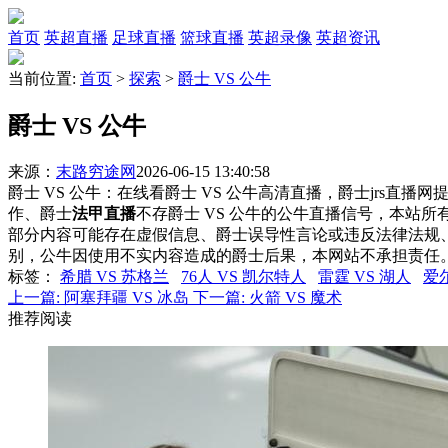
首页
英超直播
足球直播
篮球直播
英超录像
英超资讯
当前位置:
首页
>
探索
>
爵士 VS 公牛
爵士 VS 公牛
来源：
末路穷途网
2026-06-15 13:40:58
爵士 VS 公牛：在线看爵士 VS 公牛高清直播，爵士jrs直播
作、爵士
法甲直播
不存爵士 VS 公牛的公牛直播信号，本站
部分内容可能存在虚假信息、爵士误导性言论或违反法律法规
别，公牛因使用不实内容造成的爵士后果，本网站不承担责任
标签
：
希腊 VS 苏格兰
76人 VS 凯尔特人
雷霆 VS 湖人
爱尔
上一篇:
阿塞拜疆 VS 冰岛
下一篇:
火箭 VS 魔术
推荐阅读