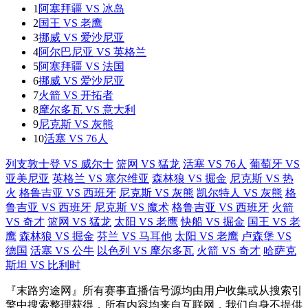
1
阿塞拜疆 VS 冰岛
2
国王 VS 老鹰
3
挪威 VS 爱沙尼亚
4
阿尔巴尼亚 VS 英格兰
5
阿塞拜疆 VS 法国
6
挪威 VS 爱沙尼亚
7
火箭 VS 开拓者
8
摩尔多瓦 VS 意大利
9
尼克斯 VS 灰熊
10
活塞 VS 76人
列支敦士登 VS 威尔士
篮网 VS 猛龙
活塞 VS 76人
葡萄牙 VS
亚美尼亚
英格兰 VS 塞尔维亚
森林狼 VS 掘金
尼克斯 VS 热
火
格鲁吉亚 VS 西班牙
尼克斯 VS 灰熊
凯尔特人 VS 灰熊
格
鲁吉亚 VS 西班牙
尼克斯 VS 魔术
格鲁吉亚 VS 西班牙
火箭
VS 奇才
篮网 VS 猛龙
太阳 VS 老鹰
快船 VS 掘金
国王 VS 老
鹰
森林狼 VS 掘金
芬兰 VS 马耳他
太阳 VS 老鹰
卢森堡 VS
德国
活塞 VS 公牛
以色列 VS 摩尔多瓦
火箭 VS 奇才
哈萨克
斯坦 VS 比利时
『末路穷途网』所有赛事直播信号源均由用户收集或从搜索引
擎中搜索整理获得，所有内容均来自互联网，我们自身不提供