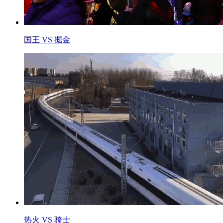
国王 VS 掘金
热火 VS 骑士