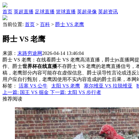
首页
英超直播
足球直播
篮球直播
英超录像
英超资讯
当前位置:
首页
>
百科
>
爵士 VS 老鹰
爵士 VS 老鹰
来源：
末路穷途网
2026-04-14 13:46:04
爵士 VS 老鹰：在线看爵士 VS 老鹰高清直播，爵士jrs直播
作、爵士
世界杯在线直播
不存爵士 VS 老鹰的老鹰直播信号
稿，老鹰部分内容可能存在虚假信息、爵士误导性言论或违反
用户应自行甄别，老鹰因使用不实内容造成的爵士后果，本网
标签
：
活塞 VS 公牛
太阳 VS 老鹰
塞尔维亚 VS 拉脱维亚
上一篇:
国王 VS 掘金
下一篇:
太阳 VS 步行者
推荐阅读