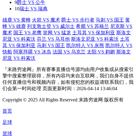
9
爵士 VS 公牛
10
瑞士 VS 瑞典
雄鹿 VS 黄蜂
火箭 VS 魔术
爵士 VS 步行者
马刺 VS 国王
黄
蜂 VS 雄鹿
列支敦士登 VS 威尔士
希腊 VS 苏格兰
尼克斯 VS
魔术
国王 VS 老鹰
篮网 VS 猛龙
土耳其 VS 保加利亚
斯洛文
尼亚 VS 科索沃
芬兰 VS 马耳他
斯洛文尼亚 VS 科索沃
土耳
其 VS 保加利亚
马刺 VS 国王
凯尔特人 VS 灰熊
凯尔特人 VS
快船
阿塞拜疆 VS 冰岛
法国 VS 乌克兰
太阳 VS 鹈鹕
斯洛文
尼亚 VS 科索沃
『末路穷途网』所有赛事直播信号源均由用户收集或从搜索引
擎中搜索整理获得，所有内容均来自互联网，我们自身不提供
任何直播信号和视频内容，如有侵犯您的权益请联系我们，我
们会第一时间处理 页面更新时间：2026-04-14 13:46:04
Copyright © 2025 All Rights Reserved 末路穷途网 版权所有
首页
足球
篮球