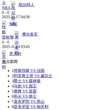
凯尔特人
NBA
0
-
0
2025-11-17 04:30
快船
摩尔多瓦
世欧预
0
-
0
2025-11-14 03:45
意大利
热点新闻
1
阿塞拜疆 VS 法国
2
列支敦士登 VS 威尔士
3
爵士 VS 森林狼
4
马刺 VS 国王
5
黄蜂 VS 雷霆
6
热火 VS 骑士
7
直布罗陀 VS 黑山
8
亚美尼亚 VS 匈牙利