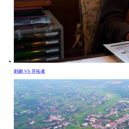
鹈鹕 VS 开拓者