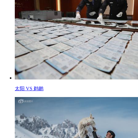
太阳 VS 鹈鹕