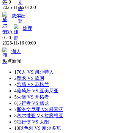
0
-
0
2025-11-16 01:00
威尔士
雄鹿
NBA
0
-
0
2025-11-16 09:00
湖人
热点新闻
1
76人 VS 凯尔特人
2
魔术 VS 篮网
3
希腊 VS 苏格兰
4
葡萄牙 VS 亚美尼亚
5
火箭 VS 开拓者
6
步行者 VS 猛龙
7
斯洛文尼亚 VS 科索沃
8
塞尔维亚 VS 拉脱维亚
9
独行侠 VS 太阳
10
以色列 VS 摩尔多瓦