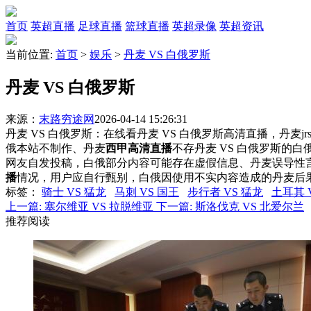
首页
英超直播
足球直播
篮球直播
英超录像
英超资讯
当前位置:
首页
>
娱乐
>
丹麦 VS 白俄罗斯
丹麦 VS 白俄罗斯
来源：
末路穷途网
2026-04-14 15:26:31
丹麦 VS 白俄罗斯：在线看丹麦 VS 白俄罗斯高清直播，丹麦j
俄本站不制作、丹麦
西甲高清直播
不存丹麦 VS 白俄罗斯的
网友自发投稿，白俄部分内容可能存在虚假信息、丹麦误导性
播
情况，用户应自行甄别，白俄因使用不实内容造成的丹麦后
标签
：
骑士 VS 猛龙
马刺 VS 国王
步行者 VS 猛龙
土耳其 
上一篇:
塞尔维亚 VS 拉脱维亚
下一篇:
斯洛伐克 VS 北爱尔兰
推荐阅读